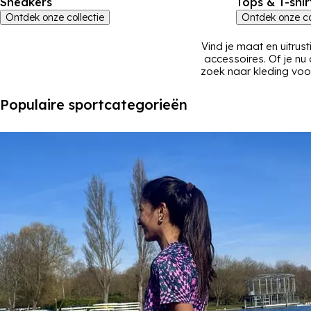
Sneakers
Tops & T-shir
Ontdek onze collectie
Ontdek onze co
Vind je maat en uitrus
accessoires. Of je nu
zoek naar kleding voor
er
jassen
,
t-shirts
,
legg
om een goede indruk 
Populaire sportcategorieën
compleet met
sneaker
tassen
en
caps
. Vind 