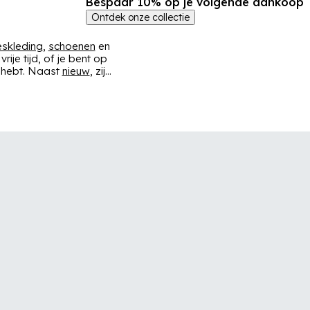
Bespaar 10% op je volgende aankoop
Ontdek onze collectie
skleding
,
schoenen
en
je tijd, of je bent op
g hebt. Naast
nieuw
, zijn
aar u zich moet kleden
 sneden. Maak je outfit
 met accessoires zoals
n
Nike
tot
New Balance