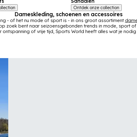
ts
Sandalen
llection
Ontdek onze collection
Dameskleding, schoenen en accessoires
ting - of het nu mode of sport is - in ons groot assortiment
dame
 op zoek bent naar seizoensgebonden trends in mode, sport of vri
 ontspanning of vrije tijd, Sports World heeft alles wat je nodi
ings
,
hoodies
en
joggers
, bereid je voor op
training
of
running
w
te maken met
jurken
en
rokken
- en geniet van perfecte maten en
s
,
schoenen
,
hardloopschoenen
en
voetbalschoenen
, maar ook
de grootste merken waar je ook bent: van
adidas
tot
ASICS
, va
en van
Firetrap
tot
Karrimor
klassiek.