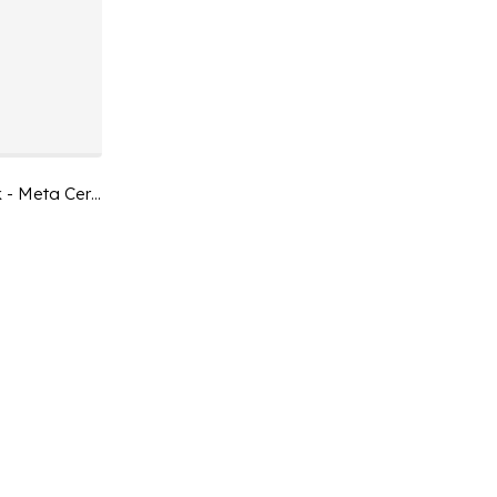
Anker Meta Quest 2 Charging Dock - Meta Certified