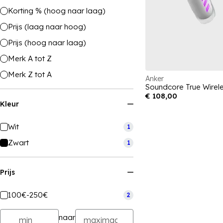
Korting % (hoog naar laag)
Prijs (laag naar hoog)
Prijs (hoog naar laag)
Merk A tot Z
Merk Z tot A
Anker
€ 108,00
Kleur
Wit
1
Zwart
1
Prijs
100€-250€
2
naar