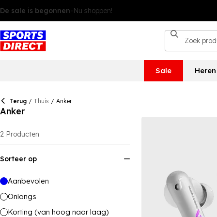
Sale
Heren
Terug
/
Thuis
/
Anker
Anker
2
Producten
Sorteer op
Aanbevolen
Onlangs
Korting (van hoog naar laag)