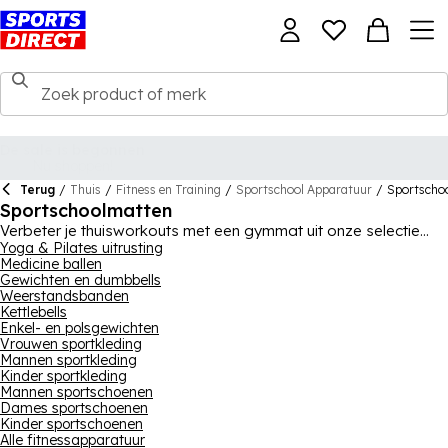
Terug
/
Thuis
/
Fitness en Training
/
Sportschool Apparatuur
/
Sportscho
Sportschoolmatten
Verbeter je thuisworkouts met een gymmat uit onze selectie
van oefen-, gym- en yogamatten, allemaal van geweldige
Yoga & Pilates uitrusting
Medicine ballen
trainingsmerken zoals Everlast en USA Pro. We hebben
Gewichten en dumbbells
makkelijk mee te nemen opties met handvatten op voorraad,
Weerstandsbanden
evenals zowel schuim- als rubberen gymmatten in verschillende
Kettlebells
kleuren en ontwerpen, perfect voor vloeroefeningen of
Enkel- en polsgewichten
stretchen na een lange sessie op de loopband. Een essentieel
Vrouwen sportkleding
item voor je thuisgym of sporttas, voer workouts en stretches
Mannen sportkleding
uit in comfort.
Kinder sportkleding
Mannen sportschoenen
Dames sportschoenen
Kinder sportschoenen
Alle fitnessapparatuur