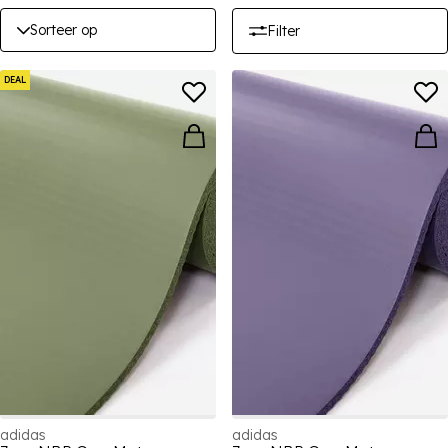
Sorteer op
Filter
DEAL
adidas
adidas