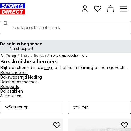
De sale is begonnen
Nu shoppen!
Terug
/
Thuis
/
Boksen
/
Bokskruisbeschermers
Bokskruisbeschermers
Blijf beschermd in de
ring
, of het nu in training of een gevecht
is, met boks kruisbeschermers. We hebben een enorme selectie
Boksschoenen
Bokswedstrijd kleding
beschermende kruisbeschermers van de grootste merken in
Bokshandschoenen
boksen, zoals Lonsdale, Everlast en
adidas
, allemaal tegen
Bokspads
geweldige prijzen.
Bokszakken
Alle boksen
Sorteer op
Filter