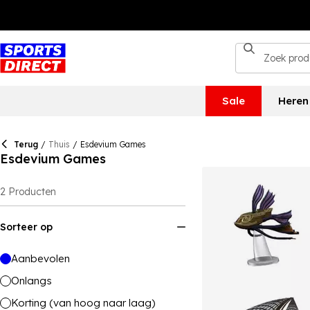
Sale
Heren
Terug
/
Thuis
/
Esdevium Games
Esdevium Games
2
Producten
Sorteer op
Aanbevolen
Onlangs
Korting (van hoog naar laag)