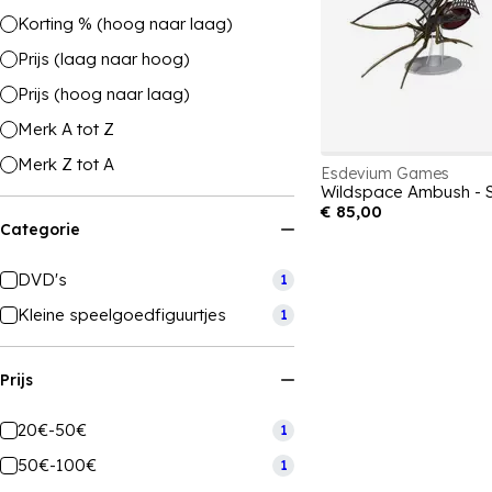
Korting % (hoog naar laag)
Prijs (laag naar hoog)
Prijs (hoog naar laag)
Merk A tot Z
Merk Z tot A
Esdevium Games
Wildspace Ambush - S
€ 85,00
Categorie
DVD's
1
Kleine speelgoedfiguurtjes
1
Prijs
20€-50€
1
50€-100€
1