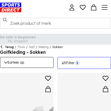
De sale is begonnen
Nu shoppen!
Terug
/
Thuis
/
Golf
/
Kleding
/
Sokken
Golfkleding - Sokken
Sorteer op
Filter
1