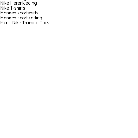
Nike Herenkleding
Nike T-shirts
Mannen sportshirts
Mannen sportkleding
Mens Nike Training Tops