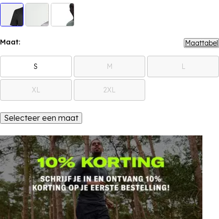
Maat:
Maattabel
S
M
L
XL
2XL
Selecteer een maat