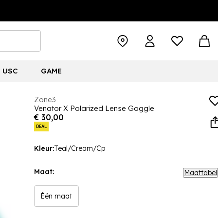
USC
GAME
Zone3
Venator X Polarized Lense Goggle
€ 30,00
DEAL
Kleur:
Teal/Cream/Cp
Maat:
Maattabel
Één maat