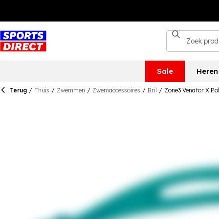
Sale
Heren
Terug
/
Thuis
/
Zwemmen
/
Zwemaccessoires
/
Bril
/
Zone3 Venator X Pol