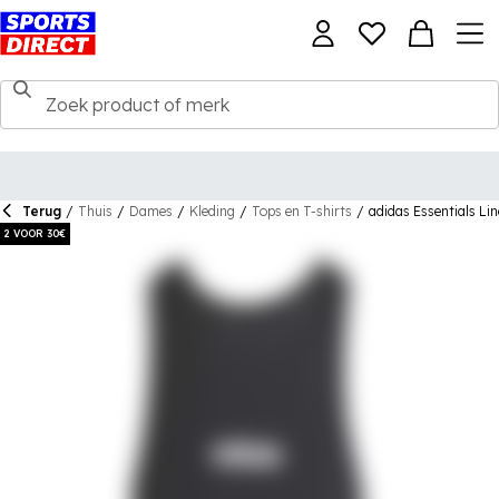
Terug
/
Thuis
/
Dames
/
Kleding
/
Tops en T-shirts
/
adidas Essentials L
2 VOOR 30€