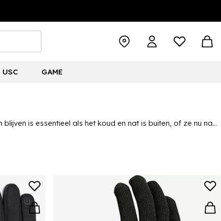
USC
GAME
ven is essentieel als het koud en nat is buiten, of ze nu naar
zoals dikke handschoenen of wanten, wollen mutsen, sjaals en
 sets kopen, zodat het nog gemakkelijker is om ervoor te zorgen