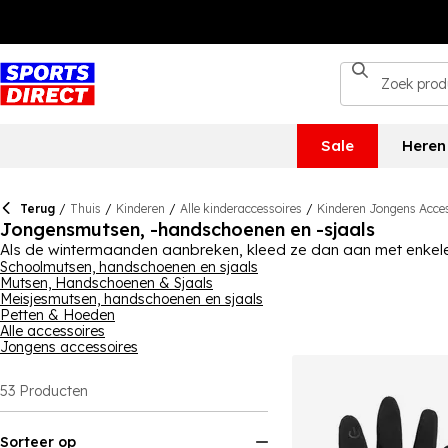
Sale
Heren
Terug
/
Thuis
/
Kinderen
/
Alle kinderaccessoires
/
Kinderen Jongens Acce
Jongensmutsen, -handschoenen en -sjaals
Als de wintermaanden aanbreken, kleed ze dan aan met enkele v
school gaan, een wandeling maken of met vrienden op stap zij
Schoolmutsen, handschoenen en sjaals
Mutsen, Handschoenen & Sjaals
meer. In een verscheidenheid aan kleuren en stijlen is er iets da
Meisjesmutsen, handschoenen en sjaals
dat ze warm blijven.
Petten & Hoeden
Alle accessoires
Jongens accessoires
53
Producten
Sorteer op