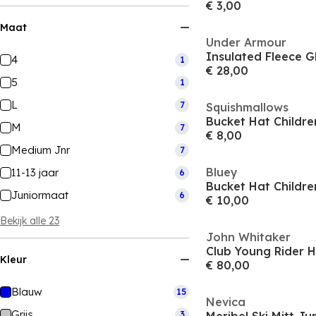
€ 3,00
Maat
Under Armour
Insulated Fleece G
4
1
€ 28,00
5
1
L
7
Squishmallows
Bucket Hat Childre
M
7
€ 8,00
Medium Jnr
7
Bluey
11-13 jaar
6
Bucket Hat Childre
Juniormaat
6
€ 10,00
Bekijk alle 23
John Whitaker
Club Young Rider 
Kleur
€ 80,00
Blauw
15
Nevica
Grijs
3