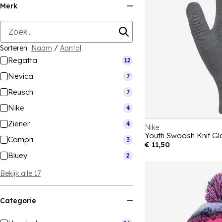
Merk
Sorteren
Naam
/
Aantal
Regatta
12
Nevica
7
Reusch
7
Nike
4
Ziener
4
Nike
Youth Swoosh Knit Gl
Campri
3
€ 11,50
Bluey
2
Bekijk alle 17
Categorie