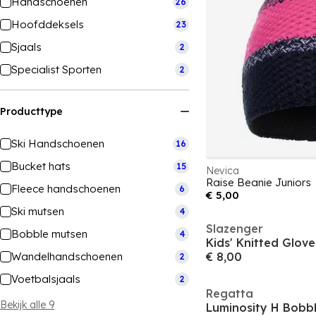
Handschoenen
26
Hoofddeksels
23
Sjaals
2
Specialist Sporten
2
Producttype
Ski Handschoenen
16
Bucket hats
15
Nevica
Raise Beanie Juniors
Fleece handschoenen
6
€ 5,00
Ski mutsen
4
Slazenger
Bobble mutsen
4
Kids' Knitted Glove
Wandelhandschoenen
€ 8,00
2
Voetbalsjaals
2
Regatta
Bekijk alle 9
Luminosity H Bobb