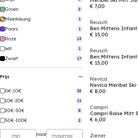
Meribel Ski Mitt Ju
€ 7,00
Groen
2
Meerkleurig
1
Reusch
Ben Mittens Infant
Paars
1
€ 15,00
Roze
13
Wit
1
Reusch
Ben Mittens Infant
Zwart
17
€ 15,00
Prijs
Nevica
Nevica Meribel Ski
0€-10€
€ 8,00
32
10€-20€
11
Campri
20€-50€
8
Campri Raise Mitt 
€ 6,00
50€-100€
2
naar
Ziener