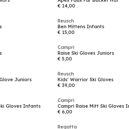
niors
Apex Faux Fur Bucket Hat
€ 14,00
Reusch
s
Ben Mittens Infants
€ 15,00
Campri
s
Raise Ski Gloves Juniors
€ 5,00
Reusch
 Glove Juniors
Kids' Warrior Ski Gloves
€ 39,00
Campri
Ski Gloves Infants
Campri Raise Mitt Ski Gloves I
€ 6,00
Regatta