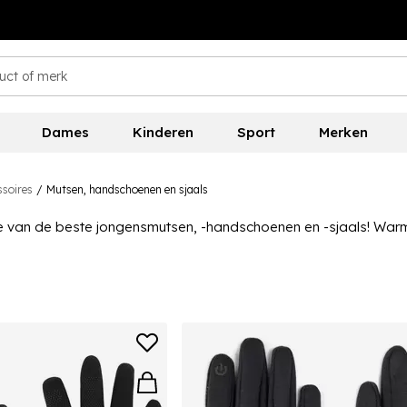
Dames
Kinderen
Sport
Merken
ssoires
/
Mutsen, handschoenen en sjaals
an de beste jongensmutsen, -handschoenen en -sjaals! Warm blij
n. Help ze comfortabel en beschermd te blijven met producten 
t bij zijn stijl en smaak past. Je kunt individuele items of zelfs