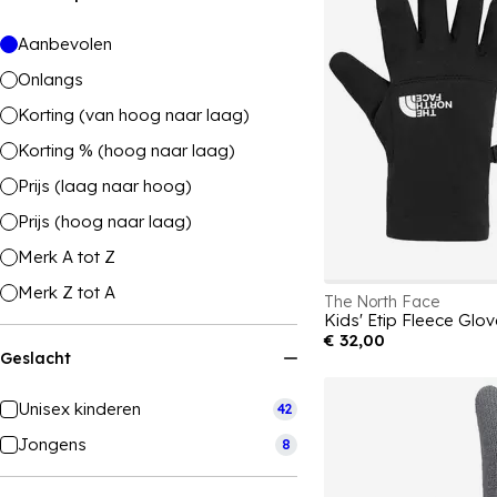
Aanbevolen
Onlangs
Korting (van hoog naar laag)
Korting % (hoog naar laag)
Prijs (laag naar hoog)
Prijs (hoog naar laag)
Merk A tot Z
Merk Z tot A
The North Face
Kids' Etip Fleece Glo
€ 32,00
Geslacht
Unisex kinderen
42
Jongens
8