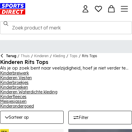
Terug
/
Thuis
/
Kinderen
/
Kleding
/
Tops
/
Rits Tops
Kinderen Rits Tops
Als je op zoek bent naar veelzijdigheid, hoef je niet verder te
kijken dan onze sectie met kinder zip tops, met keuzes voor
Kinderbreiwerk
Kinderen Vesten
zowel jongens als meisjes die ideaal zijn voor dagelijks gebruik
Kinderbroekjes
of sporttraining. Een stuk als dit zorgt voor aanpasbare
Kinderbroeken
luchtstroom en dekking, en onze collectie bevat een aantal zip-
Kinderen Waterdichte kleding
through hoodies voor kinderen, evenals zip-truien en jumpers.
Kinderfleeces
We hebben enkele van 's werelds grootste en beste merken op
Meisjesjassen
voorraad, waaronder Nike, adidas en Converse, om er maar
Kinderondergoed
een paar te noemen, en zorgen voor de hoge kwaliteit en
duurzaamheid die kinderkleding vereist. Er zijn ook veel
Sorteer op
Filter
verschillende ontwerpen en kleuren om uit te kiezen, zodat de
smaak van elke jongere wordt bevredigd.
DEAL