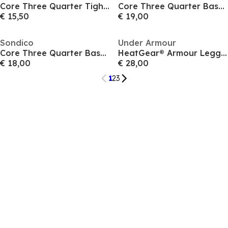
Core Three Quarter Tights Juniors
Core Three Quarter Base Layer Tights Mens
€ 15,50
€ 19,00
Sondico
Under Armour
Core Three Quarter Base Layer Tights Mens
HeatGear® Armour Leggings Boy's
€ 18,00
€ 28,00
1
2
3