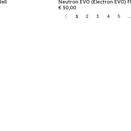
ell
Neutron EVO (Electron EVO) F
€ 50,00
1
2
3
4
5
...
 aan voor onze nieuwsbrief en bespaar 10% op je 
aankoop