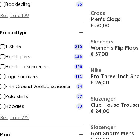
Badkleding
85
Crocs
Bekijk alle 109
Men's Clogs
€ 50,00
Producttype
Skechers
T-Shirts
240
Women's Flip Flops
€ 37,00
Hardlopers
186
Hardloopschoenen
143
Nike
Pro Three Inch Sh
Lage sneakers
111
€ 26,00
Firm Ground Voetbalschoenen
94
Polo shirts
67
Slazenger
Club House Trouse
Hoodies
50
€ 24,00
Bekijk alle 272
Slazenger
Golf Shorts Mens
Maat