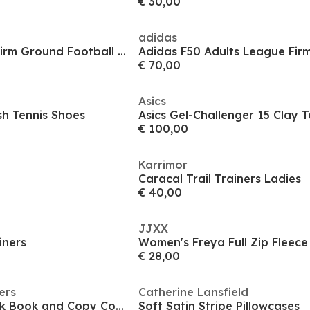
€ 30,00
adidas
F50 League Mens Firm Ground Football Boots
€ 70,00
Asics
h Tennis Shoes
€ 100,00
Karrimor
Caracal Trail Trainers Ladies
€ 40,00
JJXX
iners
Women's Freya Full Zip Fleece
€ 28,00
ers
Catherine Lansfield
Magnetic Bookmark Book and Copy Covers
Soft Satin Stripe Pillowcases