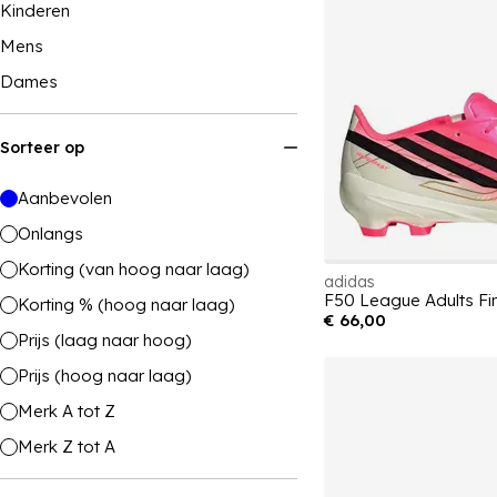
Kinderen
Mens
Dames
Sorteer op
Aanbevolen
Onlangs
Korting (van hoog naar laag)
adidas
F50 League Adults Fi
Korting % (hoog naar laag)
€ 66,00
Prijs (laag naar hoog)
Prijs (hoog naar laag)
Merk A tot Z
Merk Z tot A