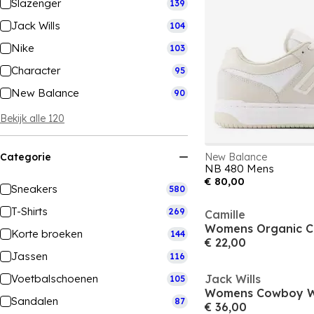
Slazenger
139
Jack Wills
104
Nike
103
Character
95
New Balance
90
Bekijk alle 120
Categorie
New Balance
NB 480 Mens
€ 80,00
Sneakers
580
T-Shirts
269
Camille
Korte broeken
144
€ 22,00
Jassen
116
Voetbalschoenen
Jack Wills
105
Sandalen
87
€ 36,00