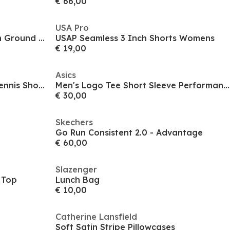
€ 66,00
USA Pro
Adidas F50 Adults League Firm Ground Football Boots
USAP Seamless 3 Inch Shorts Womens
€ 19,00
Asics
Asics Gel-Challenger 15 Clay Tennis Shoes Mens
Men's Logo Tee Short Sleeve Performance Running Top
€ 30,00
Skechers
Go Run Consistent 2.0 - Advantage
€ 60,00
Slazenger
 Top
Lunch Bag
€ 10,00
Catherine Lansfield
Soft Satin Stripe Pillowcases