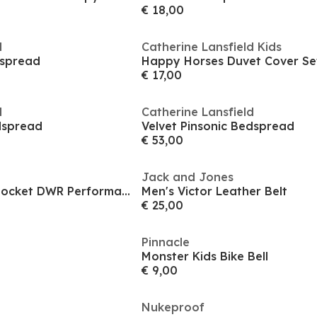
€ 18,00
d
Catherine Lansfield Kids
dspread
Happy Horses Duvet Cover Se
€ 17,00
d
Catherine Lansfield
dspread
Velvet Pinsonic Bedspread
€ 53,00
Jack and Jones
Men's Camo Multi Pocket DWR Performance Training Gilet
Men's Victor Leather Belt
€ 25,00
Pinnacle
Monster Kids Bike Bell
€ 9,00
Nukeproof