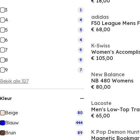
€ 18,00
3
1
adidas
4
4
€ 68,00
5
5
6
4
K-Swiss
7
9
Women's Accomplis
€ 105,00
8
9
9
7
New Balance
NB 480 Womens
Bekijk alle 327
€ 80,00
Kleur
Lacoste
Men's Low-Top Tra
Beige
80
€ 65,00
Blauw
444
K Pop Demon Hunt
Bruin
89