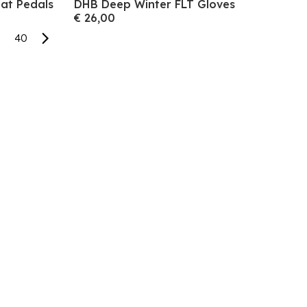
lat Pedals
DHB Deep Winter FLT Gloves
€ 26,00
40
volgende