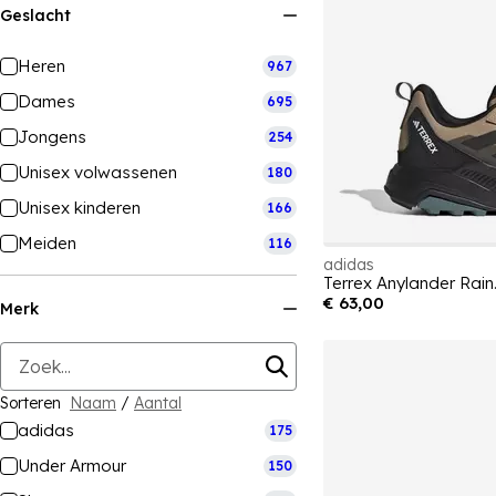
Geslacht
Heren
967
Dames
695
Jongens
254
Unisex volwassenen
180
Unisex kinderen
166
Meiden
116
adidas
Terrex Anylander Rai
€ 63,00
Merk
Sorteren
Naam
/
Aantal
adidas
175
Under Armour
150